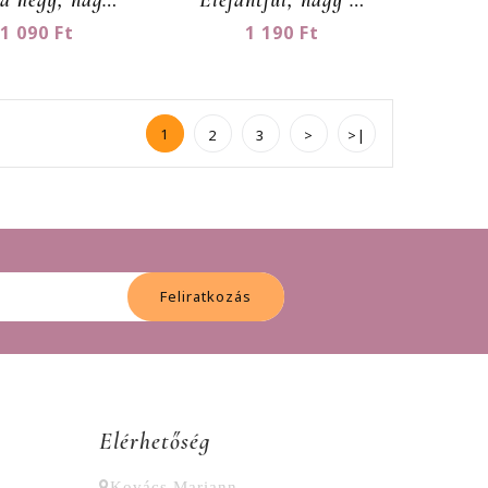
1 090 Ft
1 190 Ft
1
2
3
>
>|
Feliratkozás
Elérhetőség
Kovács Mariann