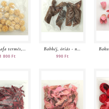
Ámbrafa termés, fehér - nagy csomag
Babhéj, óriás - nagy csomag
1 800 Ft
990 Ft