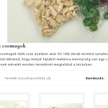
 csomagok
 csomagok több (sok esetben akár 50-100) darab termést tartal
knál láthatod, hogy melyik fajtából mekkora mennyiség van egy
ések méretét minden terméknél megtalálod a leírásban.
Termék összehasonlítás (0)
Rendezés: