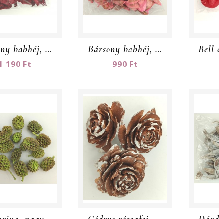
Bársony babhéj, nagy csomag
Bársony babhéj, rózsaszín - nagy csomag
1 190 Ft
990 Ft
Casuarina, nagy csomag
Cédrus rózsafej, nagy csomag