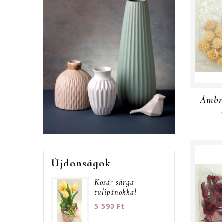
Újdonságok
Kosár sárga
tulipánokkal
5 590 Ft