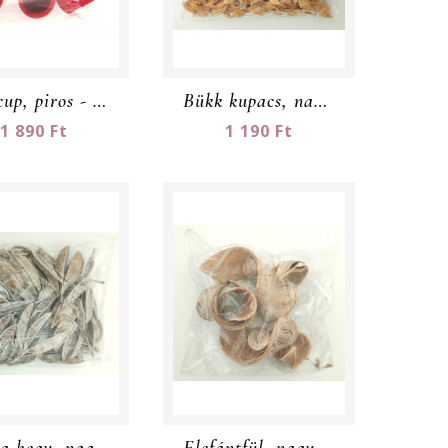
Bell cup, piros - nagy csomag
Bükk kupacs, nagy csomag
1 890 Ft
1 190 Ft
Dárda hegy, nagy csomag
Elefántfül, nagy csomag