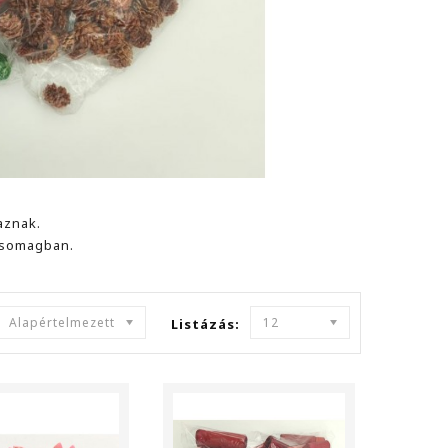
maznak.
 csomagban.
Alapértelmezett
12
Listázás: