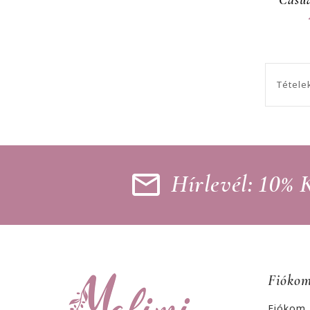
Tételek
Hírlevél: 10%
Fióko
Fiókom