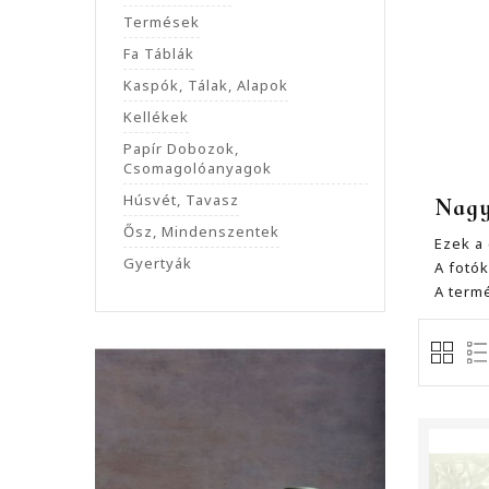
Termések
Fa Táblák
Kaspók, Tálak, Alapok
Kellékek
Papír Dobozok,
Csomagolóanyagok
Húsvét, Tavasz
Nagy
Ősz, Mindenszentek
Ezek a
Gyertyák
A fotó
A term