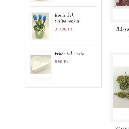
Kosár kék
tulipánokkal
3 790 Ft
Fehér tál - szív
990 Ft