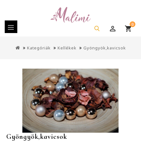
0
Kategóriák
Kellékek
Gyöngyök,kavicsok
Gyöngyök,kavicsok