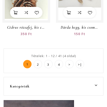
Cédrus rózsafej, kis csomag
Dárda hegy, kis csomag
350 Ft
150 Ft
Tételek: 1 - 12 / 41 (4 oldal)
1
2
3
4
>
>|
Kategóriák