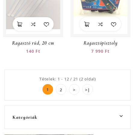
Ragasztó rúd, 20 cm
Ragasztópisztoly
140 Ft
7 990 Ft
Tételek: 1 - 12 / 21 (2 oldal)
1
2
>
>|
Kategóriák